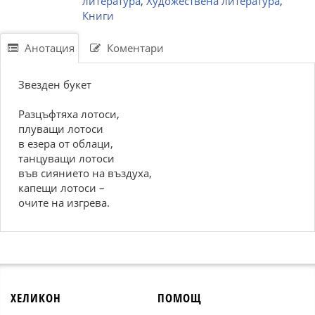
литература
,
Художествена литература
,
Книги
Анотация
Коментари
Звезден букет
Разцъфтяха лотоси,
плуващи лотоси
в езера от облаци,
танцуващи лотоси
във сиянието на въздуха,
капещи лотоси –
очите на изгрева.
ХЕЛИКОН
ПОМОЩ