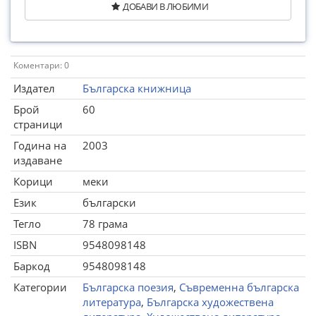
ДОБАВИ В ЛЮБИМИ
Коментари: 0
Издател
Българска книжница
Брой
60
страници
Година на
2003
издаване
Корици
меки
Език
български
Тегло
78 грама
ISBN
9548098148
Баркод
9548098148
Категории
Българска поезия
,
Съвременна българска
литература
,
Българска художествена