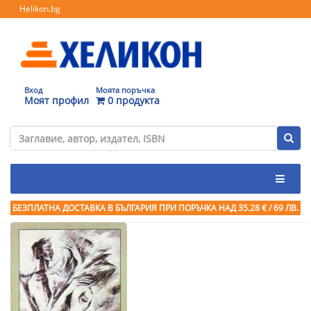
Helikon.bg
Вход
Моята поръчка
Моят профил
0 продукта
БЕЗПЛАТНА ДОСТАВКА В БЪЛГАРИЯ ПРИ ПОРЪЧКА
НАД 35.28 € / 69 ЛВ.