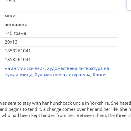
1993
меки
английски
145 грама
20x13
1853261041
1853261041
на английски език
,
Художествена литература на
чужди езици
,
Художествена литература
,
Книги
was sent to stay with her hunchback uncle in Yorkshire. She hated 
and begins to tend it, a change comes over her and her life. She m
in who had been kept hidden from her. Between them, the three c