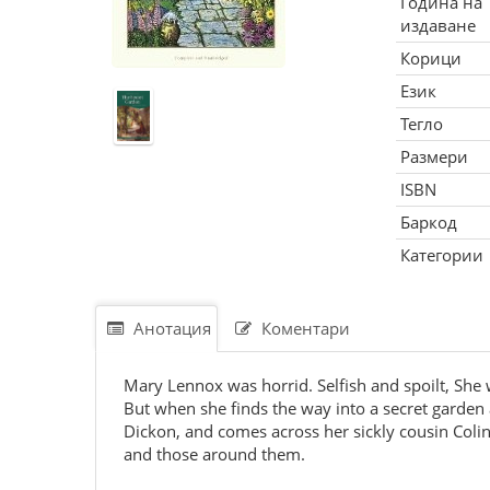
Година на
издаване
Корици
Език
Тегло
Размери
ISBN
Баркод
Категории
Анотация
Коментари
Mary Lennox was horrid. Selfish and spoilt, She 
But when she finds the way into a secret garden 
Dickon, and comes across her sickly cousin Col
and those around them.