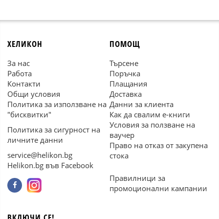
ХЕЛИКОН
ПОМОЩ
За нас
Търсене
Работа
Поръчка
Контакти
Плащания
Общи условия
Доставка
Политика за използване на
Данни за клиента
"бисквитки"
Как да свалим е-книги
Условия за ползване на
Политика за сигурност на
ваучер
личните данни
Право на отказ от закупена
service@helikon.bg
стока
Helikon.bg във Facebook
Правилници за
промоционални кампании
ВКЛЮЧИ СЕ!