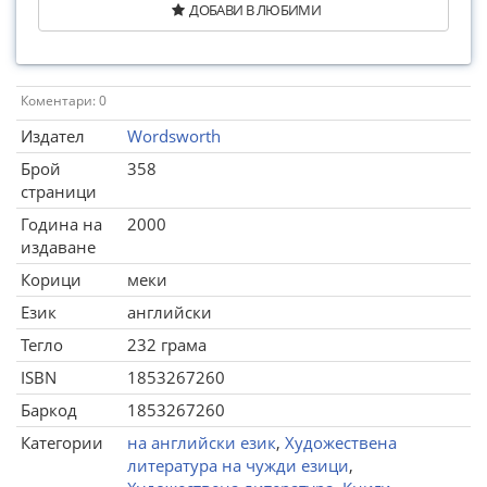
ДОБАВИ В ЛЮБИМИ
Коментари: 0
Издател
Wordsworth
Брой
358
страници
Година на
2000
издаване
Корици
меки
Език
английски
Тегло
232 грама
ISBN
1853267260
Баркод
1853267260
Категории
на английски език
,
Художествена
литература на чужди езици
,