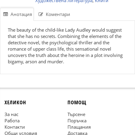
Художествена литература
,
Книги
Анотация
Коментари
The beauty of the child-like Lady Audley would suggest
that she has no secrets. Combining the elements of the
detective novel, the psychological thriller and the
romance of upper class life, this sensational novel
uncovers the truth about the heroine in a plot involving
bigamy, arson and murder.
ХЕЛИКОН
ПОМОЩ
За нас
Търсене
Работа
Поръчка
Контакти
Плащания
Общи условия
Доставка