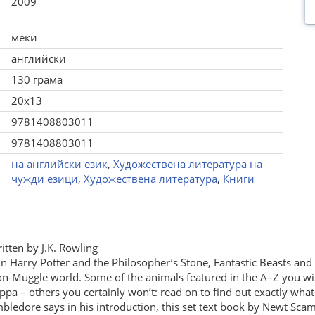
2009
меки
английски
130 грама
20x13
9781408803011
9781408803011
на английски език
,
Художествена литература на
чужди езици
,
Художествена литература
,
Книги
tten by J.K. Rowling
ist in Harry Potter and the Philosopher’s Stone, Fantastic Beasts a
 non-Muggle world. Some of the animals featured in the A–Z you wil
a – others you certainly won’t: read on to find out exactly what
Dumbledore says in his introduction, this set text book by Newt S