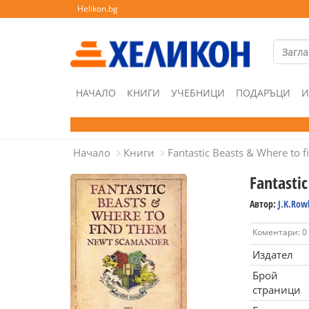
Helikon.bg
НАЧАЛО
КНИГИ
УЧЕБНИЦИ
ПОДАРЪЦИ
И
Начало
Книги
Fantastic Beasts & Where to 
Fantasti
Автор:
J.K.Row
Коментари: 0
Издател
Брой
страници