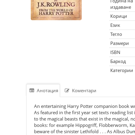
Година на
издаване
Корици
Език
Тегло
Размери
ISBN
Баркод
Категории
Анотация
Коментари
An entertaining Harry Potter companion book wri
As featured in the first year set texts reading l
to the magical beasts that exist in the magical,
books: for example Hippogriff, Flobberworm, Kapp
beware of the sinister Lethifold . . . As Albus 