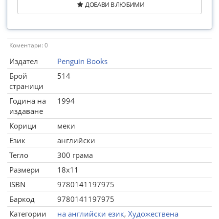
ДОБАВИ В ЛЮБИМИ
Коментари: 0
Издател
Penguin Books
Брой
514
страници
Година на
1994
издаване
Корици
меки
Език
английски
Тегло
300 грама
Размери
18x11
ISBN
9780141197975
Баркод
9780141197975
Категории
на английски език
,
Художествена