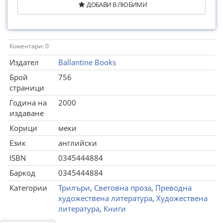
ДОБАВИ В ЛЮБИМИ
Коментари: 0
Издател
Ballantine Books
Брой
756
страници
Година на
2000
издаване
Корици
меки
Език
английски
ISBN
0345444884
Баркод
0345444884
Категории
Трилъри
,
Световна проза
,
Преводна
художествена литература
,
Художествена
литература
,
Книги