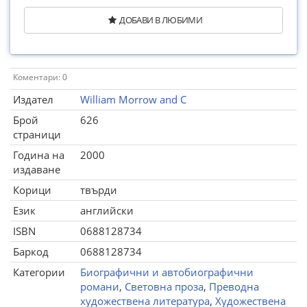
ДОБАВИ В ЛЮБИМИ
Коментари: 0
Издател
William Morrow and C
Брой
626
страници
Година на
2000
издаване
Корици
твърди
Език
английски
ISBN
0688128734
Баркод
0688128734
Категории
Биографични и автобиографични
романи
,
Световна проза
,
Преводна
художествена литература
,
Художествена