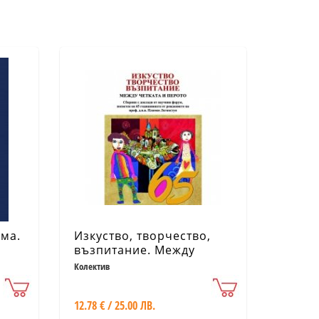
ма.
Изкуство, творчество,
възпитание. Между
,
четката и перото
Колектив
12.78 € / 25.00 ЛВ.