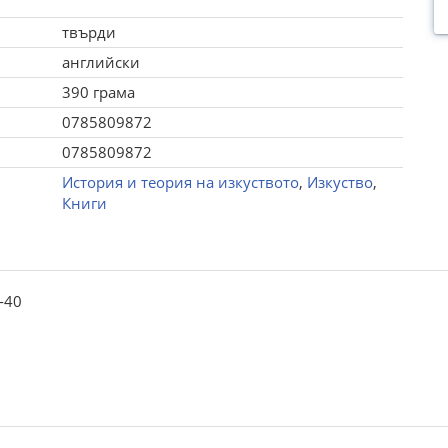
твърди
английски
390 грама
0785809872
0785809872
История и теория на изкуството
,
Изкуство
,
Книги
0-40