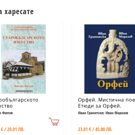
а харесате
робългарското
Орфей. Мистична пое
уство
Етюди за Орфей.
Критически коментар
н Филов
Иван Гранитски; Иван Маразов
студии, речник
 € / 20.01 ЛВ.
23.01 € / 45.00 ЛВ.