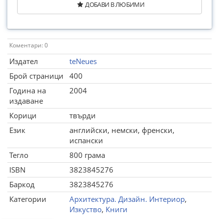
ДОБАВИ В ЛЮБИМИ
Коментари: 0
Издател
teNeues
Брой страници
400
Година на
2004
издаване
Корици
твърди
Език
английски, немски, френски,
испански
Тегло
800 грама
ISBN
3823845276
Баркод
3823845276
Категории
Архитектура. Дизайн. Интериор
,
Изкуство
,
Книги