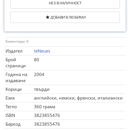
НЕ Е В НАЛИЧНОСТ
ДОБАВИ В ЛЮБИМИ
Коментари: 0
Издател
teNeues
Брой
80
страници
Година на
2004
издаване
Корици
твърди
Език
английски, немски, френски, италиански
Тегло
360 грама
ISBN
3823855476
Баркод
3823855476