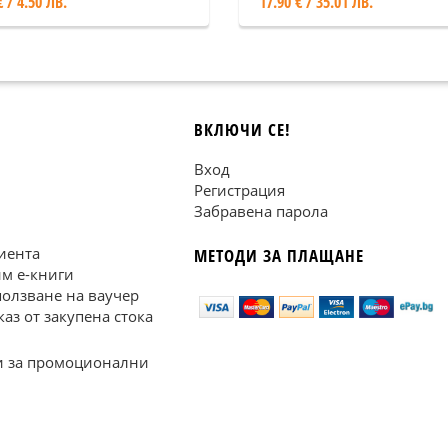
€ / 4.50 ЛВ.
17.90 € / 35.01 ЛВ.
ърждаването на
гарската градска
тура
ВКЛЮЧИ СЕ!
Вход
Регистрация
Забравена парола
иента
МЕТОДИ ЗА ПЛАЩАНЕ
им е-книги
ползване на ваучер
каз от закупена стока
 за промоционални