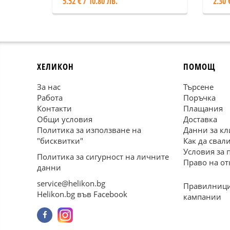
5.52 € / 10.80 ЛВ.
2.30 
утв
бъл
кул
ХЕЛИКОН
ПОМОЩ
За нас
Търсене
Работа
Поръчка
Контакти
Плащания
Общи условия
Доставка
Политика за използване на
Данни за кл
"бисквитки"
Как да свал
Условия за 
Политика за сигурност на личните
Право на от
данни
service@helikon.bg
Правилници
Helikon.bg във Facebook
кампании