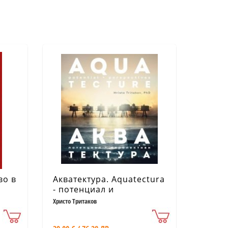
во в
Акватектура. Aquatectura
- потенциал и
перспектива
Христо Тритаков