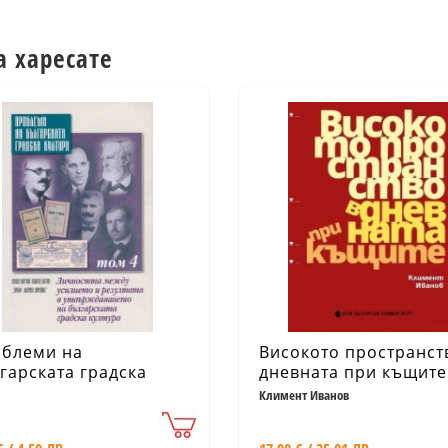
а харесате
блеми на
Високото пространст
гарската градска
дневната при къщите
тура Т.4: Личността
Климент Иванов
ду усилието и
ултата в