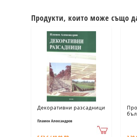
Продукти, които може също д
Декоративни разсадници
Про
бъл
кул
Пламен Александров
меж
рез