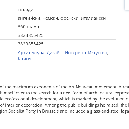
твърди
английски, немски, френски, италиански
360 грама
3823855425
3823855425
Архитектура. Дизайн. Интериор
,
Изкуство
,
Книги
e of the maximum exponents of the Art Nouveau movement. Already
e himself over to the search for a new form of architectural expres
le professional development, which is marked by the evolution of 
f interior decoration. Among the public buildings he raised, the 
gian Socialist Party in Brussels and included a glass-and-steel fag