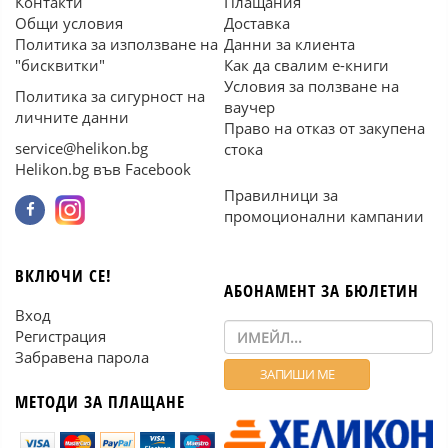
Контакти
Плащания
Общи условия
Доставка
Политика за използване на
Данни за клиента
"бисквитки"
Как да свалим е-книги
Условия за ползване на
Политика за сигурност на
ваучер
личните данни
Право на отказ от закупена
service@helikon.bg
стока
Helikon.bg във Facebook
Правилници за
промоционални кампании
ВКЛЮЧИ СЕ!
АБОНАМЕНТ ЗА БЮЛЕТИН
Вход
Регистрация
Забравена парола
МЕТОДИ ЗА ПЛАЩАНЕ