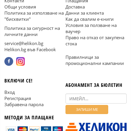
Контакти
Плащания
Общи условия
Доставка
Политика за използване на
Данни за клиента
"бисквитки"
Как да свалим е-книги
Условия за ползване на
Политика за сигурност на
ваучер
личните данни
Право на отказ от закупена
service@helikon.bg
стока
Helikon.bg във Facebook
Правилници за
промоционални кампании
ВКЛЮЧИ СЕ!
АБОНАМЕНТ ЗА БЮЛЕТИН
Вход
Регистрация
Забравена парола
МЕТОДИ ЗА ПЛАЩАНЕ