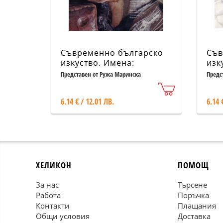
Съвременно българско
Съв
изкуство. Имена:
изк
Божидар Бончев
Дръ
Представен от Ружа Маринска
Предс
6.14 € / 12.01 ЛВ.
6.14 
ХЕЛИКОН
ПОМОЩ
За нас
Търсене
Работа
Поръчка
Контакти
Плащания
Общи условия
Доставка