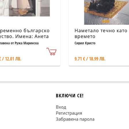
ременно българско
Наметало течно като
уство. Имена: Анета
времето
гушано
тавена от Ружа Маринска
Сирил Кристо
€ / 12.01 ЛВ.
9.71 € / 18.99 ЛВ.
ВКЛЮЧИ СЕ!
Вход
Регистрация
Забравена парола