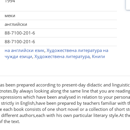
1994
меки
английски
88-7100-201-6
88-7100-201-6
на английски език
,
Художествена литература на
чужди езици
,
Художествена литература
,
Книги
s been prepared according to present-day didactic and linguistic 
notes.By always looking along the same line that you are reading,y
xpressions which have been analysed in relation to your persona
trictly in English,have been prepared by teachers familiar with th
ach book consists of one short novel or a collection of short sto
 different authors,each with his own particular literary style.At 
f the text.