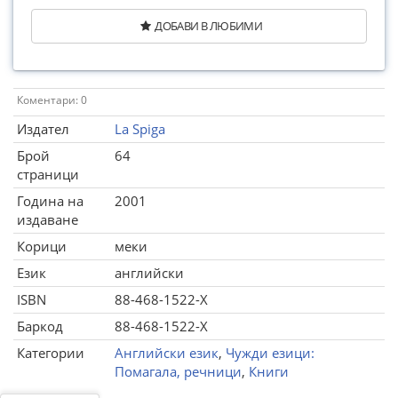
ДОБАВИ В ЛЮБИМИ
Коментари: 0
Издател
La Spiga
Брой
64
страници
Година на
2001
издаване
Корици
меки
Език
английски
ISBN
88-468-1522-X
Баркод
88-468-1522-X
Категории
Английски език
,
Чужди езици:
Помагала, речници
,
Книги