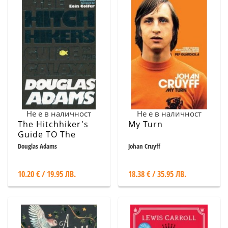
Не е в наличност
Не е в наличност
The Hitchhiker's
My Turn
Guide TO The
Galaxy
Douglas Adams
Johan Cruyff
10.20 € / 19.95 ЛВ.
18.38 € / 35.95 ЛВ.