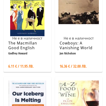
Не е в наличност
Не е в наличност
The Macmillan
Cowboys: A
Good English
Vanishing World
Handbook
%%%
Godfrey Howard
Jon Nicholson
6.11 € / 11.95 ЛВ.
16.36 € / 32.00 ЛВ.