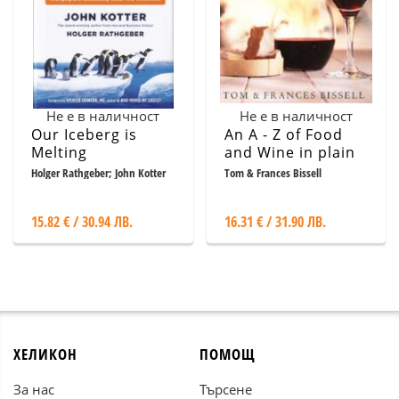
Не е в наличност
Не е в наличност
Our Iceberg is
An A - Z of Food
Melting
and Wine in plain
English
Holger Rathgeber; John Kotter
Tom & Frances Bissell
15.82 € / 30.94 ЛВ.
16.31 € / 31.90 ЛВ.
ХЕЛИКОН
ПОМОЩ
За нас
Търсене