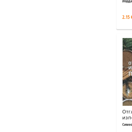
рас
Йорда
Цит
мащ
2.15 
на 
Отг
изп
под
Симео