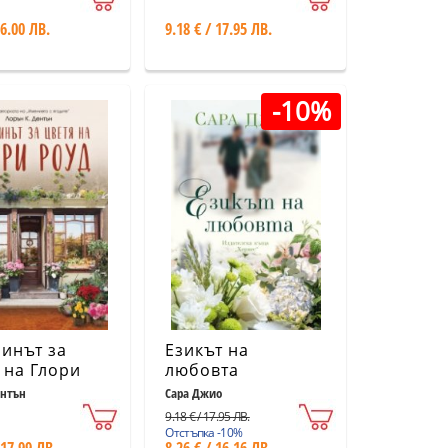
 6.00 ЛВ.
9.18 € / 17.95 ЛВ.
-10%
инът за
Езикът на
 на Глори
любовта
ентън
Сара Джио
9.18 € / 17.95 ЛВ.
Отстъпка -10%