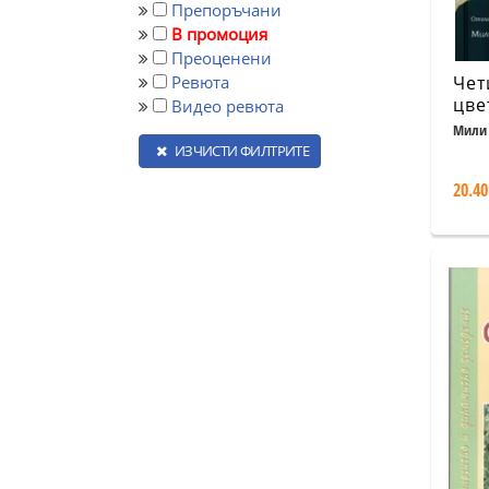
Препоръчани
В промоция
Преоценени
Ревюта
Чет
цве
Видео ревюта
Отг
Мили 
бра
ИЗЧИСТИ ФИЛТРИТЕ
ара
20.40