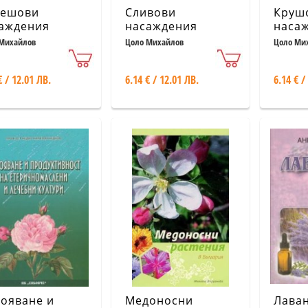
решови
Сливови
Круш
аждения
насаждения
наса
Михайлов
Цоло Михайлов
Цоло Ми
€ / 12.01 ЛВ.
6.14 € / 12.01 ЛВ.
6.14 € /
ояване и
Медоносни
Лава