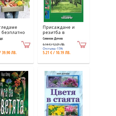
гледаме
Присаждане и
 безплатно
резитба в
овощната
дс
Симеон Дочев
градина
6.14 € / 12.01 ЛВ.
Отстъпка -15%
/ 39.90 ЛВ.
5.21 € / 10.19 ЛВ.