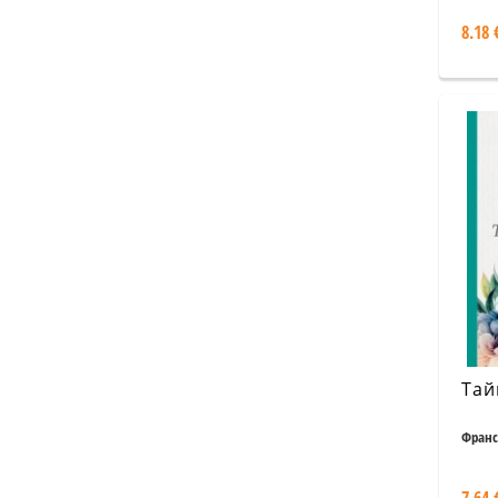
8.18 
Тай
Франс