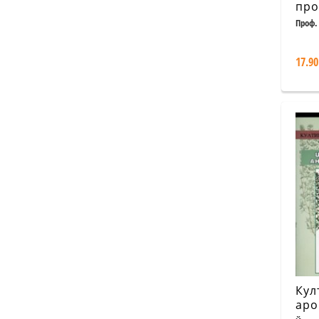
про
ете
Проф.
и л
кул
17.90
Кул
аро