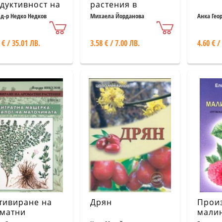
дуктивност на
растения в
ричномаслени
България
 д-р Недко Недков
Михаела Йорданова
Анка Гео
ечебни
тури
 € / 35.01 ЛВ.
3.58 € / 7.00 ЛВ.
4.60 € /
тивиране на
Дрян
Произ
матни
мали