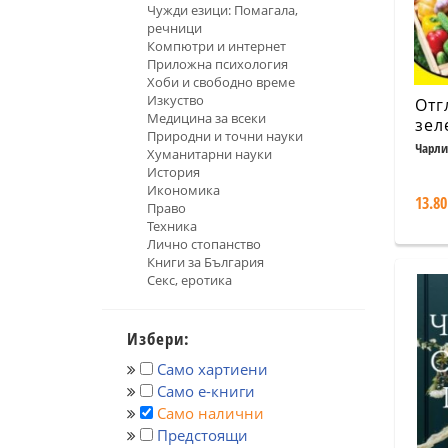
Чужди езици: Помагала,
речници
Компютри и интернет
Приложна психология
Хоби и свободно време
Изкуство
Отг
Медицина за всеки
зел
Природни и точни науки
Du
Чарли
Хуманитарни науки
История
Икономика
13.80
Право
Техника
Лично стопанство
Книги за България
Секс, еротика
Избери:
Само хартиени
Само е-книги
Само налични
Предстоящи