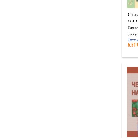
Съв
ово
Симео
7.67 € 
Отстъ
6.51 