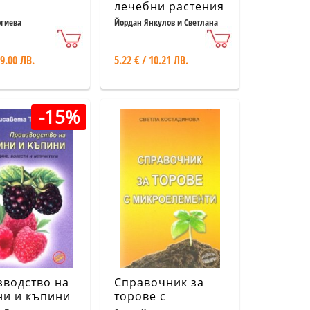
лечебни растения
Кн.4: 10
ргиева
Йордан Янкулов и Светлана
Янкулова
съвременни
технологии
 9.00 ЛВ.
5.22 € / 10.21 ЛВ.
-15%
водство на
Справочник за
ни и къпини
торове с