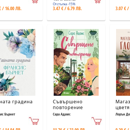
Отстъпка -15%
€ / 16.00 ЛВ.
3.47 € / 6.79 ЛВ.
3.07 € /
ната градина
Съвършено
Магаз
повторение
цветя
Роуд
ис Бърнет
Сара Адамс
Лорън Д