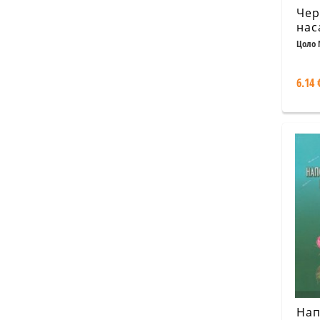
Че
нас
Цоло 
6.14 
Нап