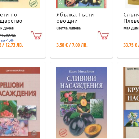
ети по
Ябълка. Гъсти
Слънч
щарство
овощни
Плеве
насаждения
непри
н Дочев
Светла Липова
Мая Дими
Димитров
болес
/ 15.00 ЛВ.
пка -15%
€ / 12.73 ЛВ.
3.58 € / 7.00 ЛВ.
33.75 € 