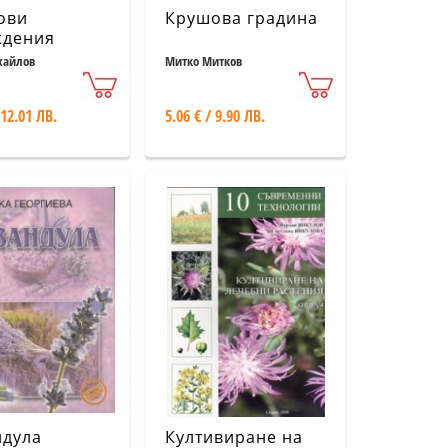
ови
Крушова градина
ждения
хайлов
Митко Митков
 12.01 ЛВ.
5.06 € / 9.90 ЛВ.
ндула
Култивиране на