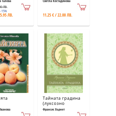
микроелементи
а Талева
Светла Костадинова
.00 ЛВ.
 -15%
 5.95 ЛВ.
11.25 € / 22.00 ЛВ.
ята
Тайната градина
(луксозно
издание)
Иванова
Франсис Бърнет