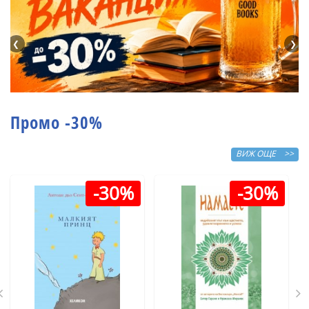
❮
❯
Промо -30%
ВИЖ ОЩЕ >>
-30%
-30%