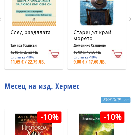
След раздялата
Старецът край
морето
Тамара Томпсън
Доменико Старноне
12.95 € / 25.33 ЛВ.
10.00 € / 19.56 ЛВ.
Отстъпка -10%
Отстъпка -10%
11.65 € / 22.79 ЛВ.
9.00 € / 17.60 ЛВ.
Месец на изд. Хермес
ВИЖ ОЩЕ >>
-10%
-10%