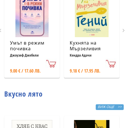
Умът в режим
Кухнята на
почивка
Мързеливия
гений
Джоузеф Джебели
Кендра Адачи
9.00 € / 17.60 ЛВ.
9.18 € / 17.95 ЛВ.
Вкусно лято
ВИЖ ОЩЕ >>