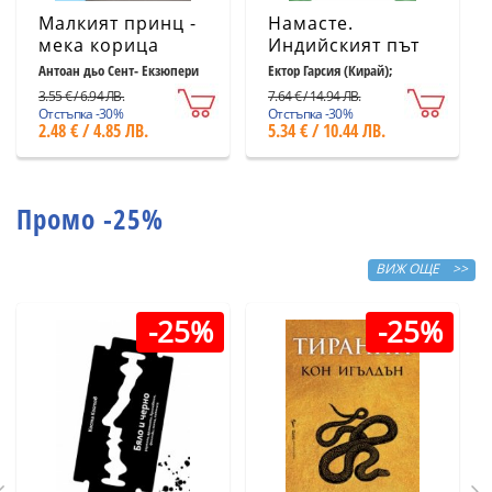
Малкият принц -
Намасте.
мека корица
Индийският път
светлосиня
към щастието,
Антоан дьо Сент- Екзюпери
Ектор Гарсия (Кирай);
Франсеск Миралес
удовлетворението
3.55 € / 6.94 ЛВ.
7.64 € / 14.94 ЛВ.
и успеха
Отстъпка -30%
Отстъпка -30%
2.48 € / 4.85 ЛВ.
5.34 € / 10.44 ЛВ.
Промо -25%
ВИЖ ОЩЕ >>
-25%
-25%