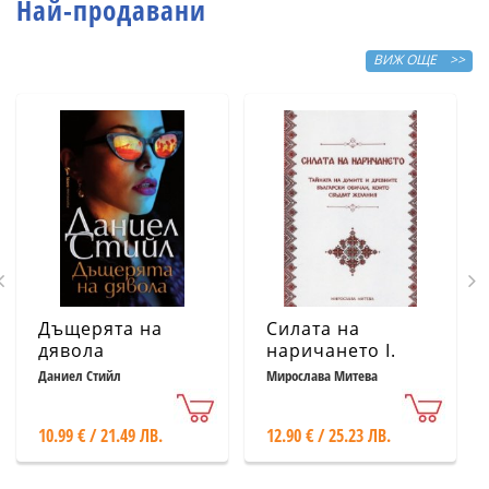
Най-продавани
ВИЖ ОЩЕ >>
Дъщерята на
Силата на
дявола
наричането І.
Тайната на
Даниел Стийл
Мирослава Митева
думите и
древните
10.99 € / 21.49 ЛВ.
12.90 € / 25.23 ЛВ.
български
обичаи, които
сбъдват желания