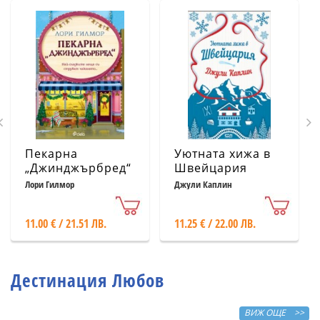
Пекарна
Уютната хижа в
„Джинджърбред“
Швейцария
(с цветни
Лори Гилмор
Джули Каплин
порезки)
11.00 € / 21.51 ЛВ.
11.25 € / 22.00 ЛВ.
Дестинация Любов
ВИЖ ОЩЕ >>