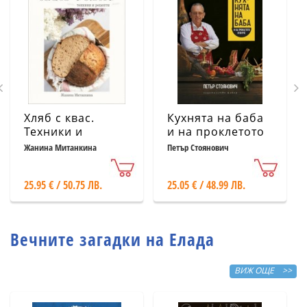
Хляб с квас.
Кухнята на баба
Техники и
и на проклетото
рецепти
й внуче
Жанина Митанкина
Петър Стоянович
25.95 € / 50.75 ЛВ.
25.05 € / 48.99 ЛВ.
Вечните загадки на Елада
ВИЖ ОЩЕ >>