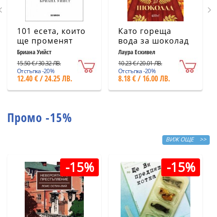
101 есета, които
Като гореща
ще променят
вода за шоколад
начина ви на
(ново издание)
Бриана Уийст
Лаура Ескивел
мислене
15.50 € / 30.32 ЛВ.
10.23 € / 20.01 ЛВ.
Отстъпка -20%
Отстъпка -20%
12.40 € / 24.25 ЛВ.
8.18 € / 16.00 ЛВ.
Промо -15%
ВИЖ ОЩЕ >>
-15%
-15%