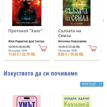
Протокол "Хаос"
Сълзата на
Семла
Жозе Родригеш душ Сантуш
Веселина Кожухарова
12.95 € / 25.33 ЛВ.
10.95 € / 21.42 ЛВ.
Отстъпка -10%
Отстъпка -10%
11.65 € / 22.79 ЛВ.
9.85 € / 19.26 ЛВ.
Изкуството да си почиваме
ВИЖ ОЩЕ >>