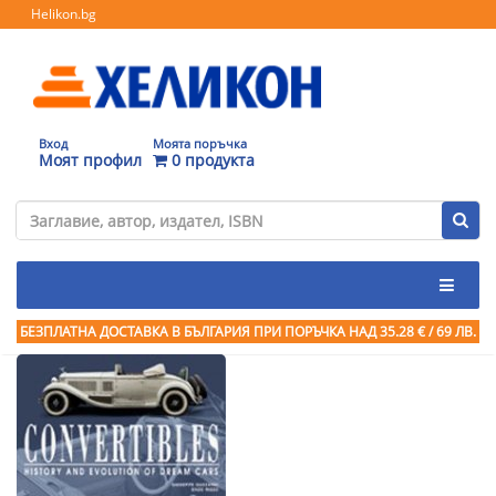
Helikon.bg
Вход
Моята поръчка
Моят профил
0 продукта
БЕЗПЛАТНА ДОСТАВКА В БЪЛГАРИЯ ПРИ ПОРЪЧКА
НАД 35.28 € / 69 ЛВ.