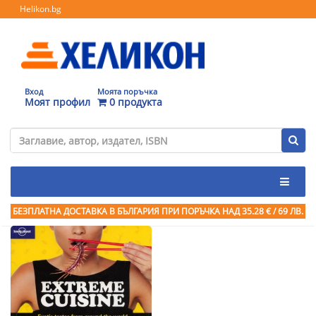
Helikon.bg
Вход
Моята поръчка
Моят профил
0 продукта
БЕЗПЛАТНА ДОСТАВКА В БЪЛГАРИЯ ПРИ ПОРЪЧКА
НАД 35.28 € / 69 ЛВ.