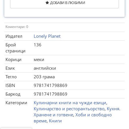
ДОБАВИ В ЛЮБИМИ
Коментари: 0
Издател
Lonely Planet
Брой
136
страници
Корици
меки
Език
английски
Тегло
203 грама
ISBN
9781741798869
Баркод
9781741798869
Категории
Кулинарни книги на чужди езици
,
Кулинарство и ресторантьорство
,
Кухня.
Хранене и готвене
,
Хоби и свободно
време
,
Книги