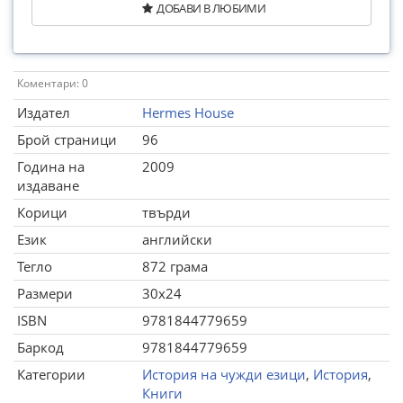
ДОБАВИ В ЛЮБИМИ
Коментари: 0
Издател
Hermes House
Брой страници
96
Година на
2009
издаване
Корици
твърди
Език
английски
Тегло
872 грама
Размери
30x24
ISBN
9781844779659
Баркод
9781844779659
Категории
История на чужди езици
,
История
,
Книги