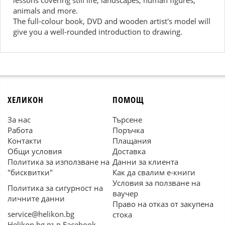
lessons covering still life, landscapes, human figures,
animals and more.
The full-colour book, DVD and wooden artist's model will
give you a well-rounded introduction to drawing.
ХЕЛИКОН
ПОМОЩ
За нас
Търсене
Работа
Поръчка
Контакти
Плащания
Общи условия
Доставка
Политика за използване на
Данни за клиента
"бисквитки"
Как да свалим е-книги
Условия за ползване на
Политика за сигурност на
ваучер
личните данни
Право на отказ от закупена
service@helikon.bg
стока
Helikon.bg във Facebook