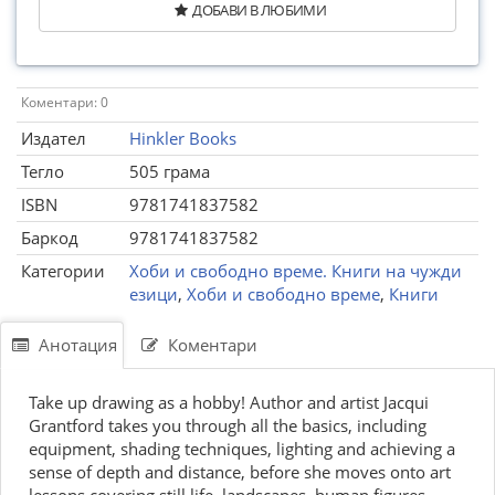
ДОБАВИ В ЛЮБИМИ
Коментари: 0
Издател
Hinkler Books
Тегло
505 грама
ISBN
9781741837582
Баркод
9781741837582
Категории
Хоби и свободно време. Книги на чужди
езици
,
Хоби и свободно време
,
Книги
Анотация
Коментари
Take up drawing as a hobby! Author and artist Jacqui
Grantford takes you through all the basics, including
equipment, shading techniques, lighting and achieving a
sense of depth and distance, before she moves onto art