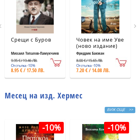
Срещи с Буров
Човек на име Уве
(ново издание)
Михаил Топалов-Памукчиев
Фредрик Бакман
9.95 € / 19.46 ЛВ.
8.00 € / 15.65 ЛВ.
Отстъпка -10%
Отстъпка -10%
8.95 € / 17.50 ЛВ.
7.20 € / 14.08 ЛВ.
Месец на изд. Хермес
ВИЖ ОЩЕ >>
-10%
-10%