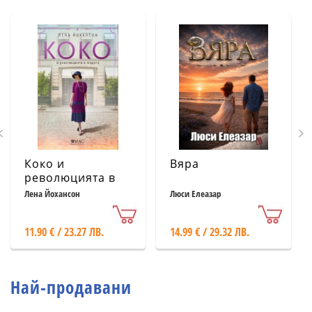
Коко и
Вяра
революцията в
модата
Лена Йохансон
Люси Елеазар
11.90 € / 23.27 ЛВ.
14.99 € / 29.32 ЛВ.
Най-продавани