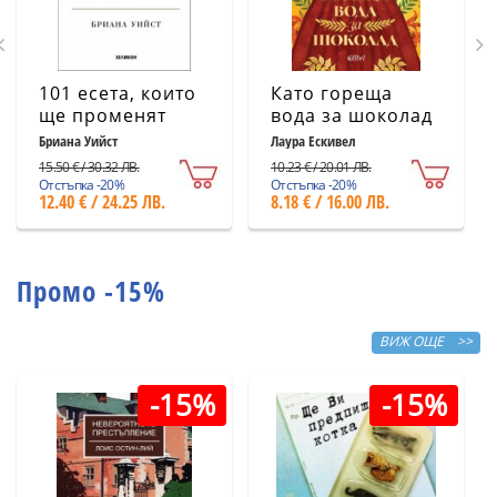
101 есета, които
Като гореща
ще променят
вода за шоколад
начина ви на
(ново издание)
Бриана Уийст
Лаура Ескивел
мислене
15.50 € / 30.32 ЛВ.
10.23 € / 20.01 ЛВ.
Отстъпка -20%
Отстъпка -20%
12.40 € / 24.25 ЛВ.
8.18 € / 16.00 ЛВ.
Промо -15%
ВИЖ ОЩЕ >>
-15%
-15%