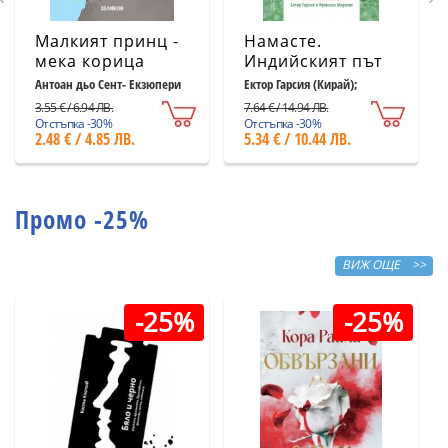
Малкият принц -
Намасте.
мека корица
Индийският път
светлосиня
към щастието,
Антоан дьо Сент- Екзюпери
Ектор Гарсия (Кирай);
Франсеск Миралес
удовлетворението
3.55 € / 6.94 ЛВ.
7.64 € / 14.94 ЛВ.
и успеха
Отстъпка -30%
Отстъпка -30%
2.48 € / 4.85 ЛВ.
5.34 € / 10.44 ЛВ.
Промо -25%
ВИЖ ОЩЕ >>
-25%
-25%