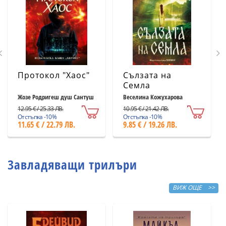
Протокол "Хаос"
Сълзата на
Семла
Жозе Родригеш душ Сантуш
Веселина Кожухарова
12.95 € / 25.33 ЛВ.
10.95 € / 21.42 ЛВ.
Отстъпка -10%
Отстъпка -10%
11.65 € / 22.79 ЛВ.
9.85 € / 19.26 ЛВ.
Завладяващи трилъри
ВИЖ ОЩЕ >>