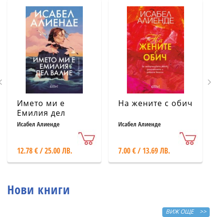
Името ми е
На жените с обич
Емилия дел
Валие
Исабел Алиенде
Исабел Алиенде
12.78 € / 25.00 ЛВ.
7.00 € / 13.69 ЛВ.
Нови книги
ВИЖ ОЩЕ >>