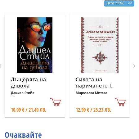
ВИЖ ОЩЕ >>
Дъщерята на
Силата на
дявола
наричането І.
Тайната на
Даниел Стийл
Мирослава Митева
думите и
древните
10.99 € / 21.49 ЛВ.
12.90 € / 25.23 ЛВ.
български
обичаи, които
сбъдват желания
Очаквайте