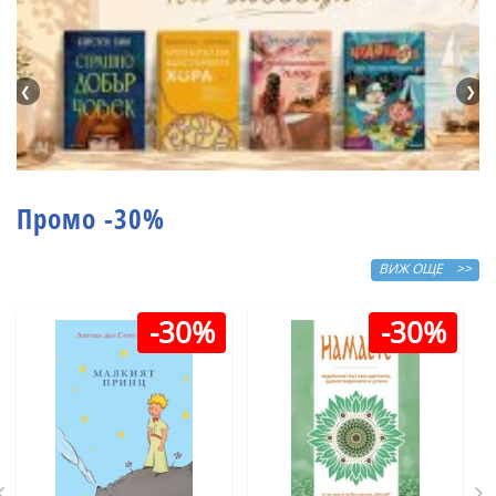
❮
❯
Промо -30%
ВИЖ ОЩЕ >>
-30%
-30%