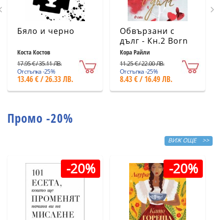
Бяло и черно
Обвързани с
дълг - Кн.2 Born
in Blood Mafia
Коста Костов
Кора Райли
Chronicles
17.95 € / 35.11 ЛВ.
11.25 € / 22.00 ЛВ.
Отстъпка -25%
Отстъпка -25%
13.46 € / 26.33 ЛВ.
8.43 € / 16.49 ЛВ.
Промо -20%
ВИЖ ОЩЕ >>
-20%
-20%