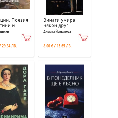
ции. Поезия
Винаги умира
ртини и
някой друг
ки на
нитски
Димана Йорданова
ло Мирчев)
/ 29.34 ЛВ.
8.00 € / 15.65 ЛВ.