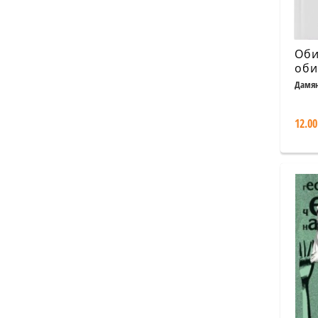
Оби
оби
Дамян
12.00