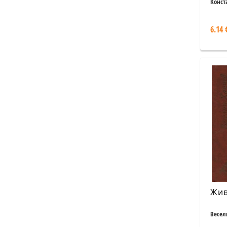
за 
Конст
6.14 
Жив
Весел