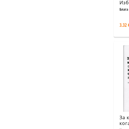
Изб
Блага
3.32 
За 
ког