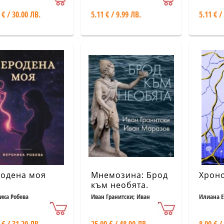
 € / 30.00 ЛВ.
5.11 € / 9.99 ЛВ.
5.11 € /
одена моя
Мнемозина: Брод
Хрон
към необята.
Квинти (мистична
ика Робева
Иван Гранитски; Иван
Илиана 
Маразов
поема) •
Архаичната