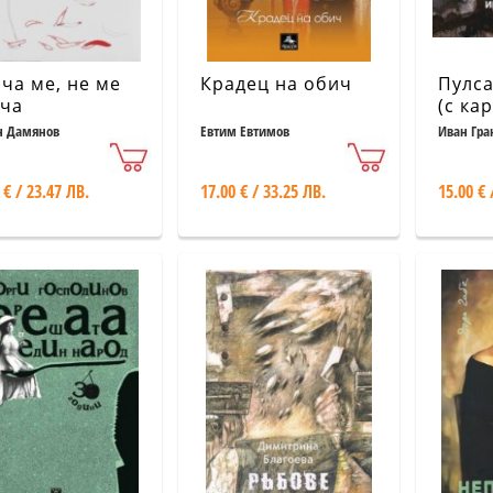
ча ме, не ме
Крадец на обич
Пулса
ча
(с ка
рисун
 Дамянов
Евтим Евтимов
Иван Гра
Ивай
 € / 23.47 ЛВ.
17.00 € / 33.25 ЛВ.
15.00 € 