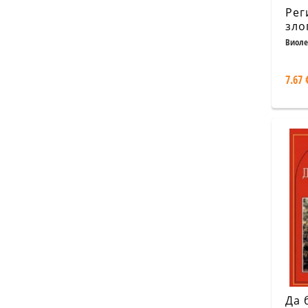
Рег
зло
Виоле
7.67 
Да 