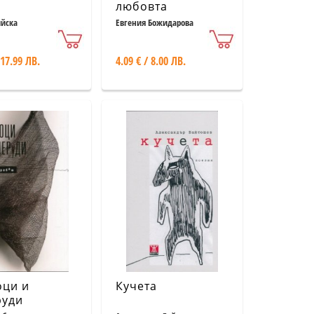
любовта
ийска
Евгения Божидарова
 17.99 ЛВ.
4.09 € / 8.00 ЛВ.
оци и
Кучета
руди