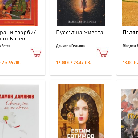
рани творби/
Пулсът на живота
Пътят
сто Ботев
 Ботев
Даниела Гильова
Мадлен 
€ / 6.55 ЛВ.
12.00 € / 23.47 ЛВ.
13.00 € 