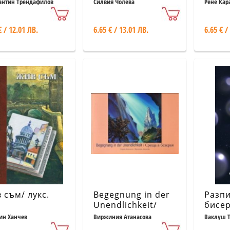
някого?
антин Трендафилов
Силвия Чолева
Рене Кар
€ / 12.01 ЛВ.
6.65 € / 13.01 ЛВ.
6.65 € /
 съм/ лукс.
Begegnung in der
Разп
Unendlichkeit/
бисе
Среща в безкрая
ин Ханчев
Виржиния Атанасова
Ваклуш Т
+ CD