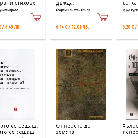
рани стихове
дъжда.
котка
Неизбежни
 Димитрова
Георги Константинов
Гери Тур
стихотворения
€ / 6.49 ЛВ.
6.14 € / 12.01 ЛВ.
9.20 € /
кого се сещаш,
От небето до
Хълб
ато се сещаш
земята
пепе