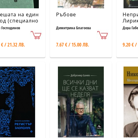
ешата на един
Ръбове
Непр
од (специално
Лири
ание)
и Господинов
Димитрина Благоева
Дора Габ
 € / 21.32 ЛВ.
7.67 € / 15.00 ЛВ.
9.20 € /