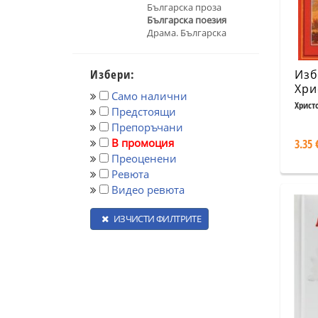
Българска проза
Българска поезия
Драма. Българска
Избери:
Изб
Хри
Само налични
Христо
Предстоящи
Препоръчани
В промоция
3.35 
Преоценени
Ревюта
Видео ревюта
ИЗЧИСТИ ФИЛТРИТЕ