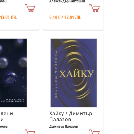
абаш
Александър Байтошев
 13.01 ЛВ.
6.14 € / 12.01 ЛВ.
илени
Хайку / Димитър
ри
Палазов
олев
Димитър Палазов