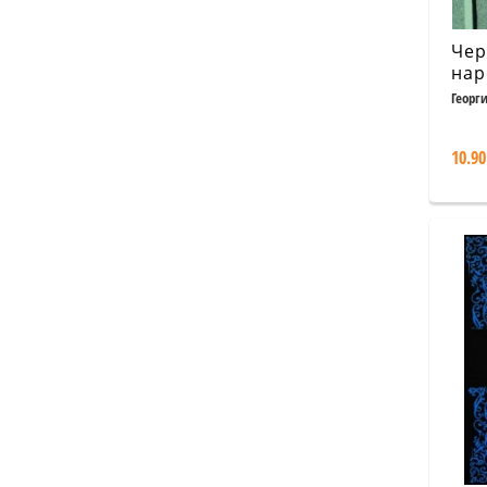
Чер
нар
изд
Георг
10.90