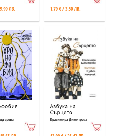
 9.99 ЛВ.
1.79 € / 3.50 ЛВ.
офобия
Азбука на
Сърцето
Елдърова
Красимира Димитрова