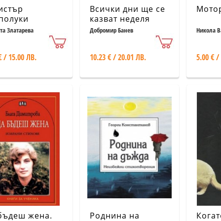
истър
Всички дни ще се
Мото
полуки
казват неделя
та Златарева
Добромир Банев
Никола В
€ / 15.00 ЛВ.
10.23 € / 20.01 ЛВ.
5.00 € /
бъдеш жена.
Роднина на
Когат