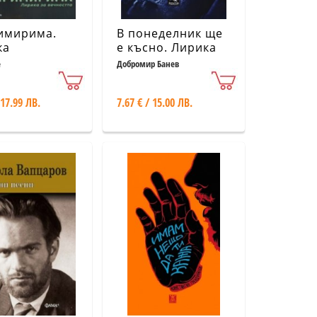
имирима.
В понеделник ще
ка
е късно. Лирика
(второ допълнено
е
Добромир Банев
издание)
 17.99 ЛВ.
7.67 € / 15.00 ЛВ.